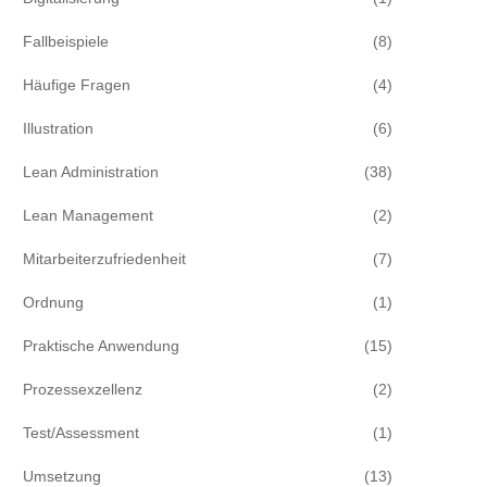
Fallbeispiele
(8)
Häufige Fragen
(4)
Illustration
(6)
Lean Administration
(38)
Lean Management
(2)
Mitarbeiterzufriedenheit
(7)
Ordnung
(1)
Praktische Anwendung
(15)
Prozessexzellenz
(2)
Test/Assessment
(1)
Umsetzung
(13)