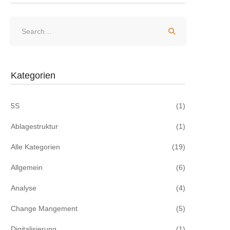
Kategorien
5S
(1)
Ablagestruktur
(1)
Alle Kategorien
(19)
Allgemein
(6)
Analyse
(4)
Change Mangement
(5)
Digitalisierung
(1)