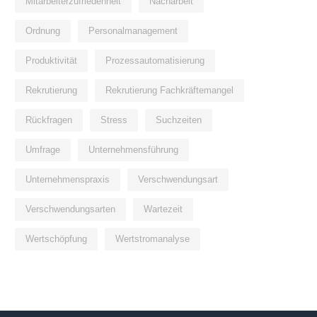
Mitarbeiterzufriedenheit
Nacharbeit
Ordnung
Personalmanagement
Produktivität
Prozessautomatisierung
Rekrutierung
Rekrutierung Fachkräftemangel
Rückfragen
Stress
Suchzeiten
Umfrage
Unternehmensführung
Unternehmenspraxis
Verschwendungsart
Verschwendungsarten
Wartezeit
Wertschöpfung
Wertstromanalyse