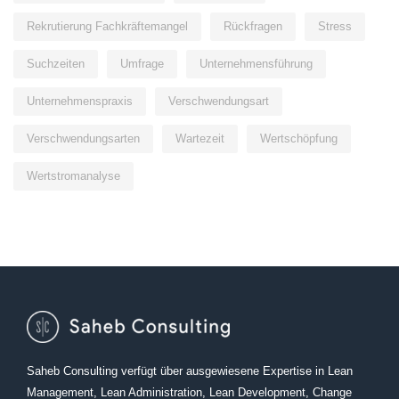
Rekrutierung Fachkräftemangel
Rückfragen
Stress
Suchzeiten
Umfrage
Unternehmensführung
Unternehmenspraxis
Verschwendungsart
Verschwendungsarten
Wartezeit
Wertschöpfung
Wertstromanalyse
Saheb Consulting verfügt über ausgewiesene Expertise in Lean
Management, Lean Administration, Lean Development, Change