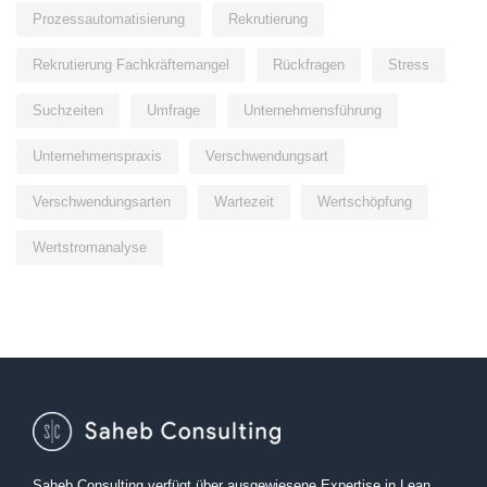
Prozessautomatisierung
Rekrutierung
Rekrutierung Fachkräftemangel
Rückfragen
Stress
Suchzeiten
Umfrage
Unternehmensführung
Unternehmenspraxis
Verschwendungsart
Verschwendungsarten
Wartezeit
Wertschöpfung
Wertstromanalyse
Saheb Consulting verfügt über ausgewiesene Expertise in Lean