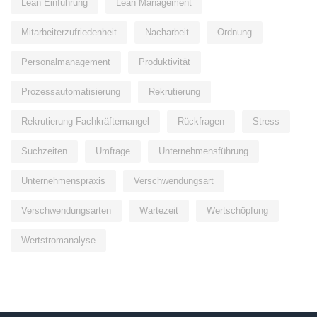
Lean Einführung
Lean Management
Mitarbeiterzufriedenheit
Nacharbeit
Ordnung
Personalmanagement
Produktivität
Prozessautomatisierung
Rekrutierung
Rekrutierung Fachkräftemangel
Rückfragen
Stress
Suchzeiten
Umfrage
Unternehmensführung
Unternehmenspraxis
Verschwendungsart
Verschwendungsarten
Wartezeit
Wertschöpfung
Wertstromanalyse