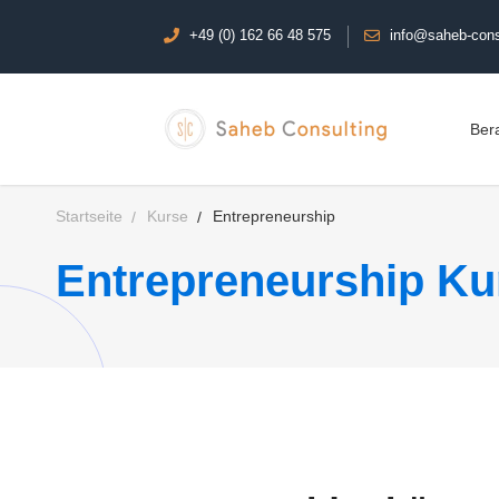
+49 (0) 162 66 48 575
info@saheb-cons
Ber
Startseite
Kurse
Entrepreneurship
Entrepreneurship Ku