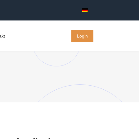
akt
Login