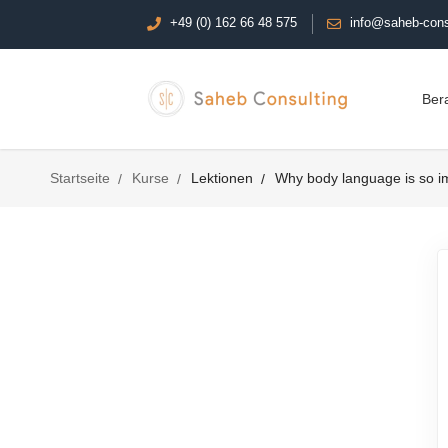
+49 (0) 162 66 48 575
info@saheb-cons
Ber
Startseite
Kurse
Lektionen
Why body language is so i