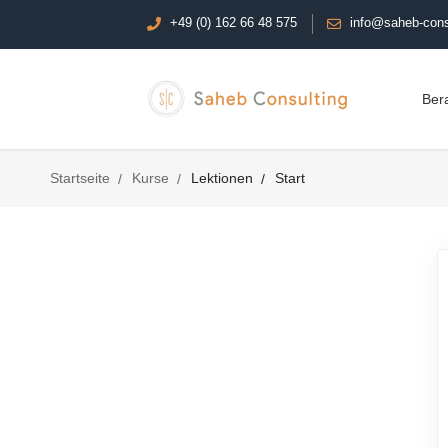
+49 (0) 162 66 48 575
info@saheb-cons
Ber
Startseite
Kurse
Lektionen
Start