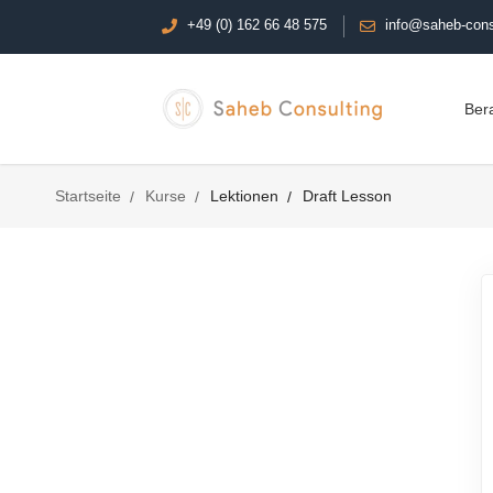
+49 (0) 162 66 48 575
info@saheb-cons
Ber
Startseite
Kurse
Lektionen
Draft Lesson