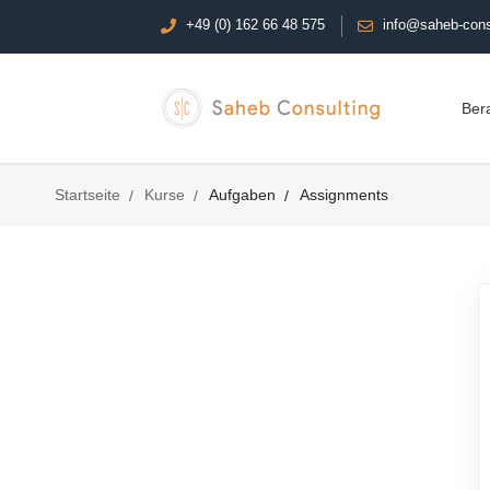
+49 (0) 162 66 48 575
info@saheb-cons
Ber
Startseite
Kurse
Aufgaben
Assignments