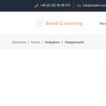
+49 (0) 162 66 48 575
info@saheb-cons
Ber
Startseite
Kurse
Aufgaben
Assignments